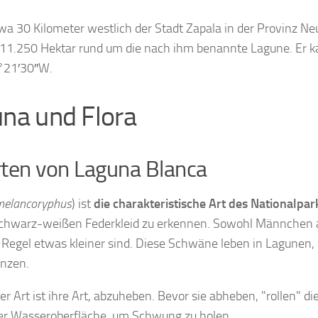
a 30 Kilometer westlich der Stadt Zapala in der Provinz Neu
n 11.250 Hektar rund um die nach ihm benannte Lagune. Er 
0°21′30″W.
una und Flora
rten von Laguna Blanca
melancoryphus
) ist
die charakteristische Art des Nationalpa
schwarz-weißen Federkleid zu erkennen. Sowohl Männchen 
 Regel etwas kleiner sind. Diese Schwäne leben in Lagunen
anzen.
ser Art ist ihre Art, abzuheben. Bevor sie abheben, "rollen"
 der Wasseroberfläche, um Schwung zu holen.