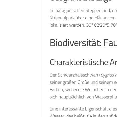
Im patagonischen Steppenland, etw
Nationalpark über eine Fläche vo
lokalisiert werden: 39°02′29″S 7
Biodiversität: Fa
Charakteristische A
Der Schwarzhalsschwan (
Cygnus 
seiner großen Größe und seinem 
Farben, wobei die Weibchen in der
sich hauptsächlich von Wasserpfl
Eine interessante Eigenschaft die
Wasser, das heißt, sie laufen auf