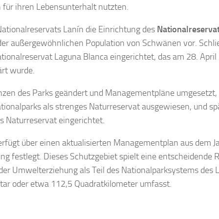
 für ihren Lebensunterhalt nutzten.
 Nationalreservats Lanín die Einrichtung des
Nationalreserva
d der außergewöhnlichen Population von Schwänen vor. Schl
tionalreservat Laguna Blanca eingerichtet, das am 28. April
rt wurde.
enzen des Parks geändert und Managementpläne umgesetzt, um
ationalparks als strenges Naturreservat ausgewiesen, und sp
s Naturreservat eingerichtet.
rfügt über einen aktualisierten Managementplan aus dem Jahr
g festlegt. Dieses Schutzgebiet spielt eine entscheidende Ro
i der Umwelterziehung als Teil des Nationalparksystems des 
tar oder etwa 112,5 Quadratkilometer umfasst.