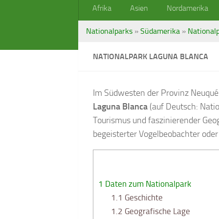
Afrika
Asien
Nordamerika
Nationalparks
»
Südamerika
»
Nationalp
NATIONALPARK LAGUNA BLANCA
Im Südwesten der Provinz Neuquén,
Laguna Blanca
(auf Deutsch: Natio
Tourismus und faszinierender Geog
begeisterter Vogelbeobachter oder 
1
Daten zum Nationalpark
1.1
Geschichte
1.2
Geografische Lage