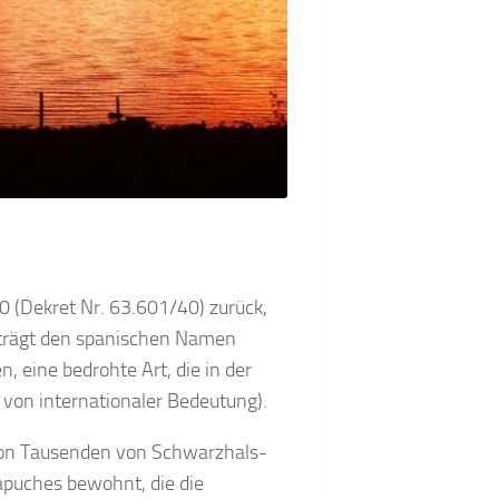
0 (Dekret Nr. 63.601/40) zurück,
r trägt den spanischen Namen
, eine bedrohte Art, die in der
 von internationaler Bedeutung).
 von Tausenden von Schwarzhals-
apuches bewohnt, die die