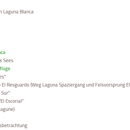
on Laguna Blanca
nca
s Sees
flüge
es"
o El Resguardo (Weg Laguna Spaziergang und Felsvorsprung E
 Sur"
l Escorial"
lagune)
sbetrachtung