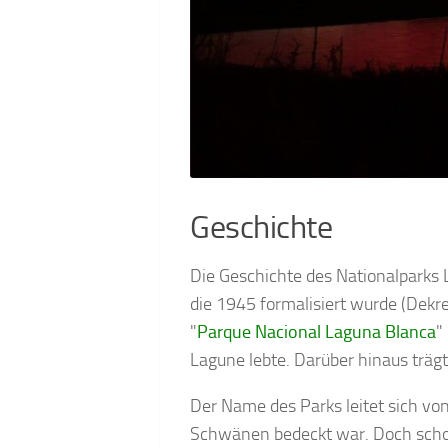
Geschichte
Die Geschichte des Nationalparks 
die 1945 formalisiert wurde (Dekre
"
Parque Nacional Laguna Blanca
"
Lagune lebte. Darüber hinaus trägt
Der Name des Parks leitet sich vo
Schwänen bedeckt war. Doch schon