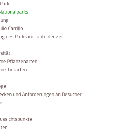
 Park
Nationalparks
bung
lio Carrillo
g des Parks im Laufe der Zeit
sität
me Pflanzenarten
me Tierarten
ege
recken und Anforderungen an Besucher
e
ussichtspunkte
äten