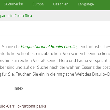
Südamerika
Europa
Ozeanien
Language
parks in Costa Rica
f Spanisch:
Parque Nacional Braulio Carrillo
), ein fantastisch
e natürliche Schönheit einzutauchen. Von seinen beeindrucke
 hin zur reichen Vielfalt seiner Flora und Fauna verspricht 
ber sind und auf der Suche nach der wahren Essenz der costa
ig für Sie. Tauchen Sie ein in die magische Welt des Braulio-C
Index
io-Carrillo-Nationalparks