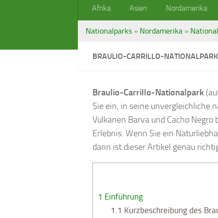
Afrika
Asien
Nordamerika
Nationalparks
»
Nordamerika
»
National
BRAULIO-CARRILLO-NATIONALPARK
Braulio-Carrillo-Nationalpark
(au
Sie ein, in seine unvergleichlich
Vulkanen Barva und Cacho Negro bis
Erlebnis. Wenn Sie ein Naturliebha
dann ist dieser Artikel genau richt
1
Einführung
1.1
Kurzbeschreibung des Braul