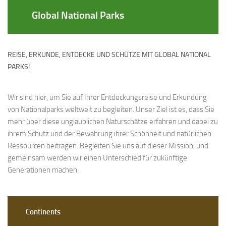
Global National Parks
REISE, ERKUNDE, ENTDECKE UND SCHÜTZE MIT GLOBAL NATIONAL
PARKS!
Wir sind hier, um Sie auf Ihrer Entdeckungsreise und Erkundung
von Nationalparks weltweit zu begleiten. Unser Ziel ist es, dass Sie
mehr über diese unglaublichen Naturschätze erfahren und dabei zu
ihrem Schutz und der Bewahrung ihrer Schönheit und natürlichen
Ressourcen beitragen. Begleiten Sie uns auf dieser Mission, und
gemeinsam werden wir einen Unterschied für zukünftige
Generationen machen.
Continents