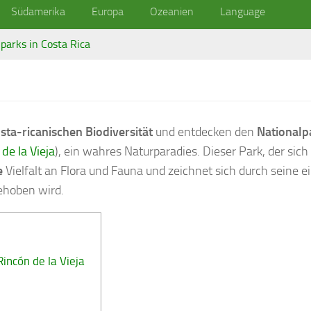
Südamerika
Europa
Ozeanien
Language
parks in Costa Rica
sta-ricanischen Biodiversität
und entdecken den
Nationalpa
de la Vieja
), ein wahres Naturparadies. Dieser Park, der sic
e
Vielfalt an Flora und Fauna und zeichnet sich durch seine ei
ehoben wird.
incón de la Vieja