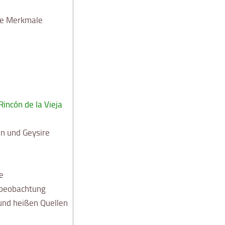
he Merkmale
incón de la Vieja
 und Geysire
e
lbeobachtung
nd heißen Quellen