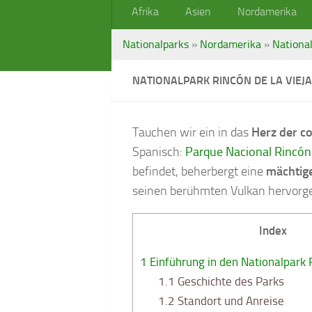
Afrika
Asien
Nordamerika
Nationalparks
»
Nordamerika
»
National
NATIONALPARK RINCÓN DE LA VIEJA
Tauchen wir ein in das
Herz der co
Spanisch:
Parque Nacional Rincón 
befindet, beherbergt eine
mächtig
seinen berühmten Vulkan hervorg
Index
1
Einführung in den Nationalpark R
1.1
Geschichte des Parks
1.2
Standort und Anreise