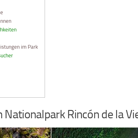
me
önnen
hkeiten
eistungen im Park
sucher
 Nationalpark Rincón de la Vi