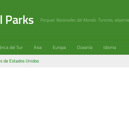
l Parks
Parques Nacionales del Mundo: Turismo, alojamien
rica del Sur
Asia
Europa
Oceanía
Idioma
s de Estados Unidos