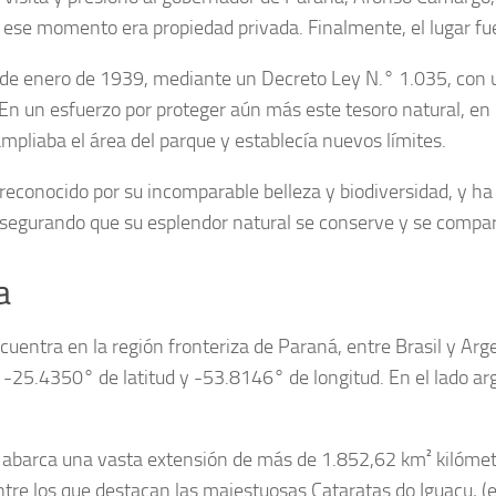
 ese momento era propiedad privada. Finalmente, el lugar fue
 de enero de 1939, mediante un Decreto Ley N.° 1.035, con u
 En un esfuerzo por proteger aún más este tesoro natural, en
mpliaba el área del parque y establecía nuevos límites.
reconocido por su incomparable belleza y biodiversidad, y h
segurando que su esplendor natural se conserve y se compar
a
cuentra en la región fronteriza de Paraná, entre Brasil y Ar
25.4350° de latitud y -53.8146° de longitud. En el lado a
 abarca una vasta extensión de más de 1.852,62 km² kilómet
entre los que destacan las majestuosas Cataratas do Iguaçu, 