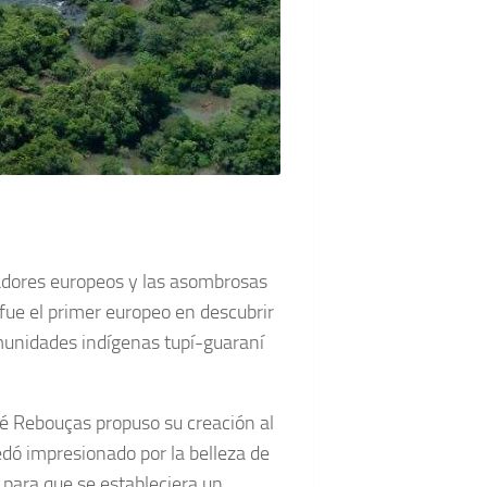
radores europeos y las asombrosas
fue el primer europeo en descubrir
omunidades indígenas tupí-guaraní
é Rebouças propuso su creación al
ó impresionado por la belleza de
 para que se estableciera un