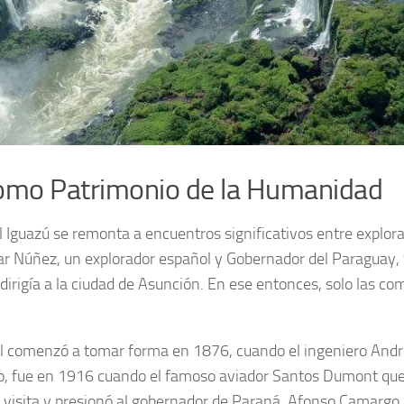
 como Patrimonio de la Humanidad
al Iguazú se remonta a encuentros significativos entre explo
ar Núñez, un explorador español y Gobernador del Paraguay, 
 dirigía a la ciudad de Asunción. En ese entonces, solo las c
al comenzó a tomar forma en 1876, cuando el ingeniero Andr
o, fue en 1916 cuando el famoso aviador Santos Dumont qued
u visita y presionó al gobernador de Paraná, Afonso Camargo,