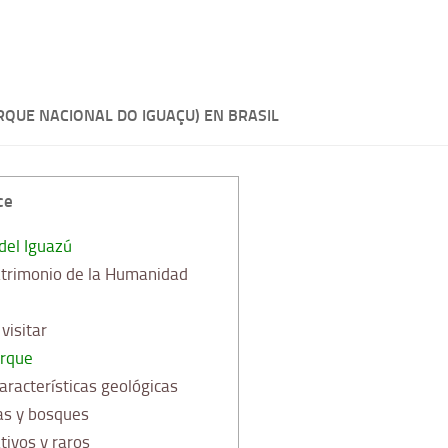
RQUE NACIONAL DO IGUAÇU) EN BRASIL
ce
del Iguazú
atrimonio de la Humanidad
isitar
arque
aracterísticas geológicas
as y bosques
tivos y raros