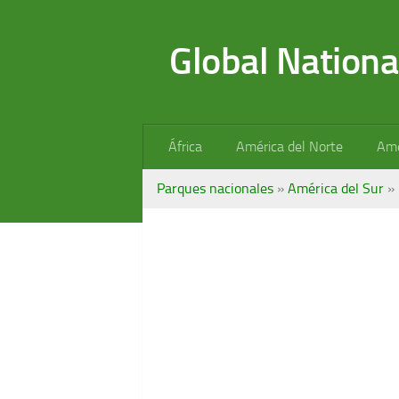
Saltar al contenido
Global Nationa
África
América del Norte
Amé
Parques nacionales
»
América del Sur
»