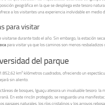
osición geográfica en la que se despliega este tesoro natura
ece a los visitantes una experiencia inolvidable en medio d
 para visitar
 visitarse durante todo el año. Sin embargo, la estación sec
poca
para visitar ya que los caminos son menos resbaladizos y
iversidad del parque
1.852,62 km² kilómetros cuadrados, ofreciendo un espectácul
ejará sin aliento.
ctáreas de bosques, Iguaçu atesora un invaluable tesoro: la
raná. En este rincón protegido, se resguarda una manifestac
 los paisajes naturales, los ríos cristalinos y los arroyos reb