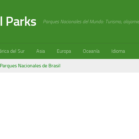
l Parks
Parques Nacionales del Mundo: Turismo, alojamien
rica del Sur
Asia
Europa
Oceanía
Idioma
Parques Nacionales de Brasil