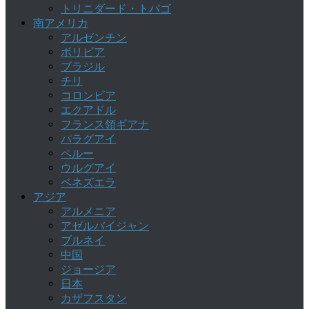
トリニダード・トバゴ
南アメリカ
アルゼンチン
ボリビア
ブラジル
チリ
コロンビア
エクアドル
フランス領ギアナ
パラグアイ
ペルー
ウルグアイ
ベネズエラ
アジア
アルメニア
アゼルバイジャン
ブルネイ
中国
ジョージア
日本
カザフスタン