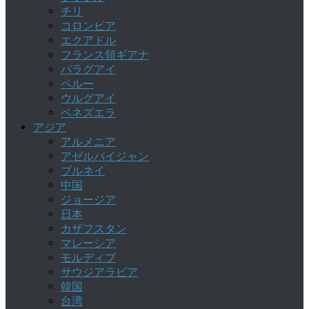
チリ
コロンビア
エクアドル
フランス領ギアナ
パラグアイ
ペルー
ウルグアイ
ベネズエラ
アジア
アルメニア
アゼルバイジャン
ブルネイ
中国
ジョージア
日本
カザフスタン
マレーシア
モルディブ
サウジアラビア
韓国
台湾