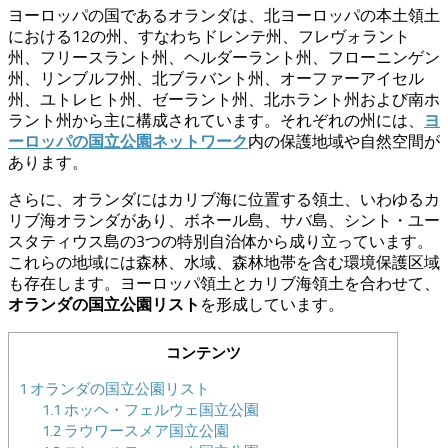
ヨーロッパの国であるオランダは、北ヨーロッパの本土領土
における12の州、すなわちドレンテ州、フレヴォラント
州、フリースラント州、ヘルダーラント州、フローニンゲン
州、リンブルフ州、北ブラバント州、オーファーアイセル
州、ユトレヒト州、ゼーラント州、北ホラント州および南ホ
ラント州から主に構成されています。それぞれの州には、
ヨ
内の保護地域や自然空間が
ーロッパの国立公園ネットワーク
あります。
さらに、オランダにはカリブ海に位置する領土、いわゆるカ
リブ海オランダがあり、ボネール島、サバ島、シント・ユー
スタティウス島の3つの特別自治体から成り立っています。
これらの地域には森林、水域、森林地帯を含む環境保護区域
も存在します。ヨーロッパ領土とカリブ海領土を合わせて、
を形成しています。
オランダの国立公園リスト
コンテンツ
1
オランダの国立公園リスト
1.1
ホッヘ・フェルウェ国立公園
1.2
ラウワースメア国立公園