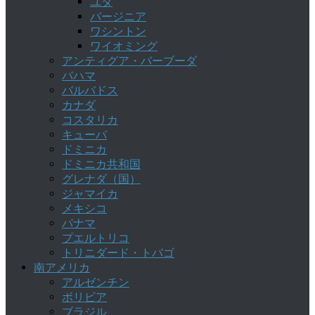
ユタ
バージニア
ワシントン
ワイオミング
アンティグア・バーブーダ
バハマ
バルバドス
カナダ
コスタリカ
キューバ
ドミニカ
ドミニカ共和国
グレナダ（国）
ジャマイカ
メキシコ
パナマ
プエルトリコ
トリニダード・トバゴ
南アメリカ
アルゼンチン
ボリビア
ブラジル