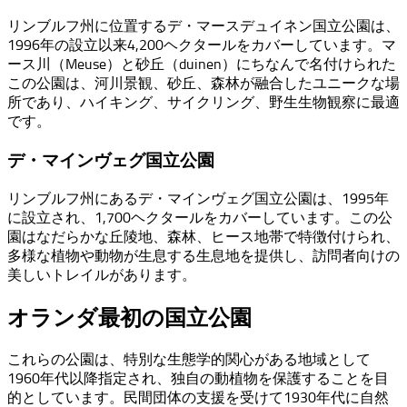
リンブルフ州に位置するデ・マースデュイネン国立公園は、
1996年の設立以来4,200ヘクタールをカバーしています。マ
ース川（Meuse）と砂丘（duinen）にちなんで名付けられた
この公園は、河川景観、砂丘、森林が融合したユニークな場
所であり、ハイキング、サイクリング、野生生物観察に最適
です。
デ・マインヴェグ国立公園
リンブルフ州にあるデ・マインヴェグ国立公園は、1995年
に設立され、1,700ヘクタールをカバーしています。この公
園はなだらかな丘陵地、森林、ヒース地帯で特徴付けられ、
多様な植物や動物が生息する生息地を提供し、訪問者向けの
美しいトレイルがあります。
オランダ最初の国立公園
これらの公園は、特別な生態学的関心がある地域として
1960年代以降指定され、独自の動植物を保護することを目
的としています。民間団体の支援を受けて1930年代に自然