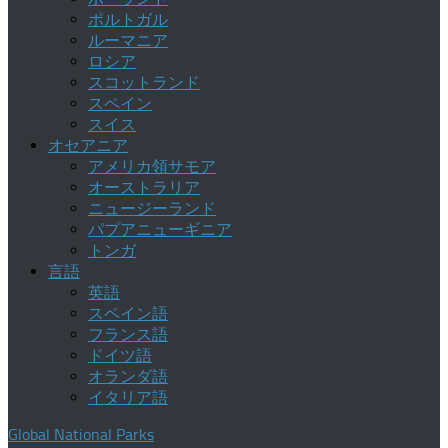
ポルトガル
ルーマニア
ロシア
スコットランド
スペイン
スイス
オセアニア
アメリカ領サモア
オーストラリア
ニュージーランド
パプアニューギニア
トンガ
言語
英語
スペイン語
フランス語
ドイツ語
オランダ語
イタリア語
Global National Parks