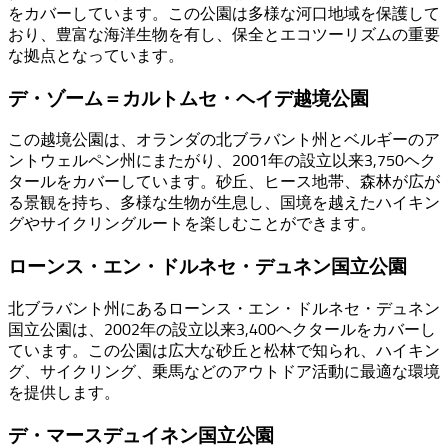
をカバーしています。この公園は多様な河口地域を保護して
おり、豊富な海洋生物を有し、保全とエコツーリズムの重要
な拠点となっています。
デ・ゾーム＝カルトムセ・ヘイデ越境公園
この越境公園は、オランダの北ブラバント州とベルギーのア
ントウェルペン州にまたがり、2001年の設立以来3,750ヘク
タールをカバーしています。砂丘、ヒース地帯、森林が広が
る景観を持ち、多様な生物が生息し、国境を越えたハイキン
グやサイクリングルートを楽しむことができます。
ローンス・エン・ドルネセ・デュネン国立公園
北ブラバント州にあるローンス・エン・ドルネセ・デュネン
国立公園は、2002年の設立以来3,400ヘクタールをカバーし
ています。この公園は広大な砂丘と松林で知られ、ハイキン
グ、サイクリング、乗馬などのアウトドア活動に最適な環境
を提供します。
デ・マースデュイネン国立公園