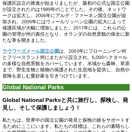
保護区設立の推進が始まりましたが、最初の公式な国立公園
が設立されたのは1989年のことでした。その後、ネットワ
ークは拡大し、2006年にアルデ・ファーネン国立公園が追
加され、2009年にはウィールリッベン公園の拡大によって
保護区域が大幅に増加しました。2011年には、これらの公
園の管理が州の責任となり、オランダの自然景観の保全に新
たな章を開きました。
は、2003年にフローニンゲン州
ラウワーズメール国立公園
とフリースラント州にまたがり設立され、6,000ヘクタール
の多様な自然景観をカバーしています。水域から森林、草原
まで、野生生物と植物の保護された生息地を提供し、自然や
冒険を楽しむ愛好家を引きつけています。
Global National Parks
Global National Parksと共に旅行し、探検し、発
見し、そして保護しましょう！
私たちは、世界中の国立公園の発見と探検の旅をサポートす
るためにここにいます。私たちの目標は、これらの素晴らし