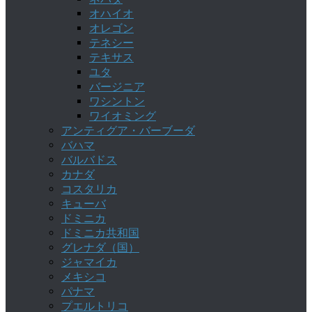
オハイオ
オレゴン
テネシー
テキサス
ユタ
バージニア
ワシントン
ワイオミング
アンティグア・バーブーダ
バハマ
バルバドス
カナダ
コスタリカ
キューバ
ドミニカ
ドミニカ共和国
グレナダ（国）
ジャマイカ
メキシコ
パナマ
プエルトリコ