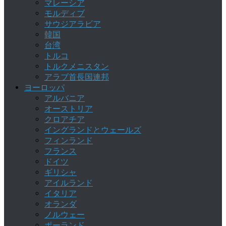
マレーシア
モルディブ
サウジアラビア
韓国
台湾
トルコ
トルクメニスタン
アラブ首長国連邦
ヨーロッパ
アルバニア
オーストリア
クロアチア
イングランドとウェールズ
フィンランド
フランス
ドイツ
ギリシャ
アイルランド
イタリア
オランダ
ノルウェー
ポーランド