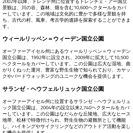
2002年以降、ドレンテ州に位置するドレンチェ・アー国立
景観は、川の谷、森林、畑を含む10,600ヘクタールをカバ
ーしています。この地域は文化的に豊かで多様な景観を持
ち、古代の村、風車、考古学的遺跡を探索することができま
す。
ウィールリッベン＝ウィーデン国立公園
オーファーアイセル州にあるウィールリッベン＝ウィーデン
国立公園は、1992年に設立され、2009年に拡大して10,500
ヘクタールをカバーしています。この公園は広大な湿地、曲
がりくねった運河、豊富な野生生物で知られており、カヤッ
クやバードウォッチングのユニークな機会を提供します。
サランゼ・ヘウフェルリュック国立公園
オーファーアイセル州に位置するサランゼ・ヘウフェルリュ
ック国立公園は、2004年の設立以来2,740ヘクタールをカバ
ーしています。この公園はなだらかな丘陵地、広大なヒース
地帯、松林で特徴付けられ、野生生物の避難所として機能
し、ハイキングやサイクリングなどのアウトドア活動を楽し
む機会を提供します。