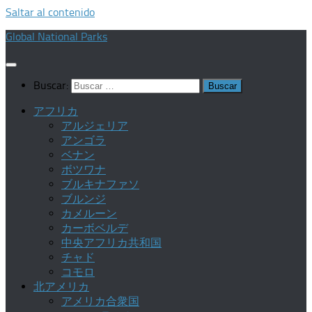
Saltar al contenido
Global National Parks
Buscar:
アフリカ
アルジェリア
アンゴラ
ベナン
ボツワナ
ブルキナファソ
ブルンジ
カメルーン
カーボベルデ
中央アフリカ共和国
チャド
コモロ
北アメリカ
アメリカ合衆国