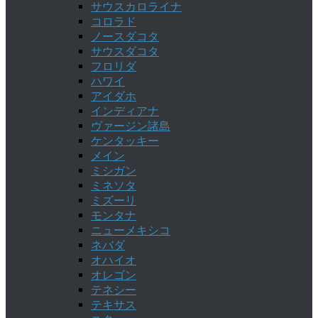
サウスカロライナ
コロラド
ノースダコタ
サウスダコタ
フロリダ
ハワイ
アイダホ
インディアナ
ヴァージン諸島
ケンタッキー
メイン
ミシガン
ミネソタ
ミズーリ
モンタナ
ニューメキシコ
ネバダ
オハイオ
オレゴン
テネシー
テキサス