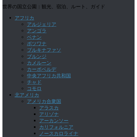
世界の国立公園：観光、宿泊、ルート、ガイド
アフリカ
アルジェリア
アンゴラ
ベナン
ボツワナ
ブルキナファソ
ブルンジ
カメルーン
カーボベルデ
中央アフリカ共和国
チャド
コモロ
北アメリカ
アメリカ合衆国
アラスカ
アリゾナ
アーカンソー
カリフォルニア
ノースカロライナ