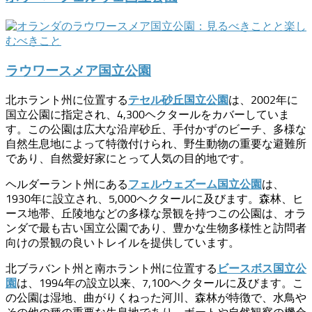
ラウワースメア国立公園
北ホラント州に位置する
は、2002年に
テセル砂丘国立公園
国立公園に指定され、4,300ヘクタールをカバーしていま
す。この公園は広大な沿岸砂丘、手付かずのビーチ、多様な
自然生息地によって特徴付けられ、野生動物の重要な避難所
であり、自然愛好家にとって人気の目的地です。
ヘルダーラント州にある
は、
フェルウェズーム国立公園
1930年に設立され、5,000ヘクタールに及びます。森林、ヒ
ース地帯、丘陵地などの多様な景観を持つこの公園は、オラ
ンダで最も古い国立公園であり、豊かな生物多様性と訪問者
向けの景観の良いトレイルを提供しています。
北ブラバント州と南ホラント州に位置する
ビースボス国立公
は、1994年の設立以来、7,100ヘクタールに及びます。こ
園
の公園は湿地、曲がりくねった河川、森林が特徴で、水鳥や