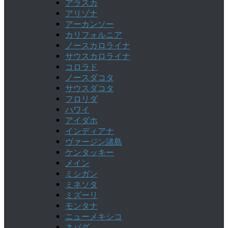
アラスカ
アリゾナ
アーカンソー
カリフォルニア
ノースカロライナ
サウスカロライナ
コロラド
ノースダコタ
サウスダコタ
フロリダ
ハワイ
アイダホ
インディアナ
ヴァージン諸島
ケンタッキー
メイン
ミシガン
ミネソタ
ミズーリ
モンタナ
ニューメキシコ
ネバダ