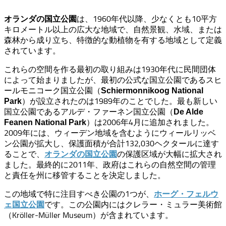
は、1960年代以降、少なくとも10平方
オランダの国立公園
キロメートル以上の広大な地域で、自然景観、水域、または
森林から成り立ち、特徴的な動植物を有する地域として定義
されています。
これらの空間を作る最初の取り組みは1930年代に民間団体
によって始まりましたが、最初の公式な国立公園であるスヒ
ールモニコーク国立公園（
Schiermonnikoog National
）が設立されたのは1989年のことでした。最も新しい
Park
国立公園であるアルデ・ファーネン国立公園（
De Alde
）は2006年4月に追加されました。
Feanen National Park
2009年には、ウィーデン地域を含むようにウィールリッベ
ン公園が拡大し、保護面積が合計132,030ヘクタールに達す
ることで、
の保護区域が大幅に拡大され
オランダの国立公園
ました。最終的に2011年、政府はこれらの自然空間の管理
と責任を州に移管することを決定しました。
この地域で特に注目すべき公園の1つが、
ホーグ・フェルウ
です。この公園内にはクレラー・ミュラー美術館
ェ国立公園
（Kröller-Müller Museum）が含まれています。