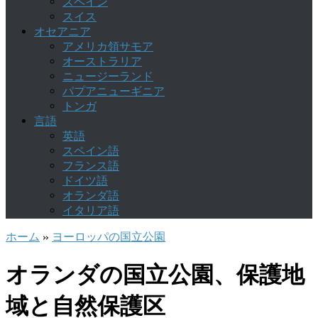
スペイン
スイス
オセアニア
アメリカ領サモア
オーストラリア
ニュージーランド
パプアニューギニア
トンガ
言語
英語
スペイン語
フランス語
ドイツ語
オランダ語
イタリア語
ホーム
»
ヨーロッパの国立公園
オランダの国立公園、保護地
域と自然保護区