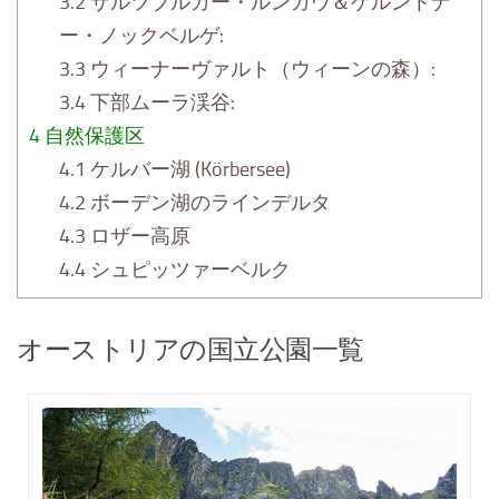
3.2
ザルツブルガー・ルンガウ＆ケルントナ
ー・ノックベルゲ:
3.3
ウィーナーヴァルト（ウィーンの森）:
3.4
下部ムーラ渓谷:
4
自然保護区
4.1
ケルバー湖 (Körbersee)
4.2
ボーデン湖のラインデルタ
4.3
ロザー高原
4.4
シュピッツァーベルク
オーストリアの国立公園一覧