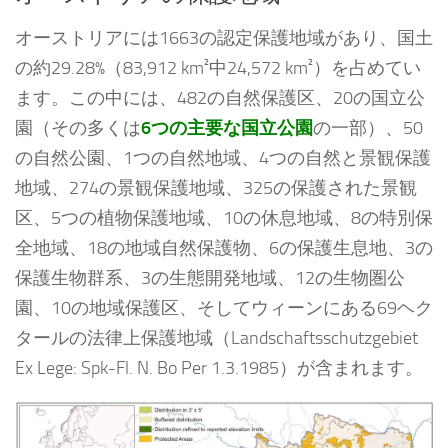
オーストリアには1663の認定保護地域があり、国土
の約29.28%（83,912 km²中24,572 km²）を占めてい
ます。この中には、482の自然保護区、20の国立公
園（その多くは
6つの主要な国立公園
の一部）、50
の自然公園、1つの自然地域、4つの自然と景観保護
地域、274の景観保護地域、325の保護された景観
区、5つの植物保護地域、10の休息地域、8の特別保
全地域、18の地域自然保護物、6の保護生息地、3の
保護生物群系、3の生態開発地域、12の生物圏公
園、10の地域保護区、そしてウィーンにある69ヘク
タールの法律上保護地域（Landschaftsschutzgebiet
Ex Lege: Spk-Fl. N. Bo Per 1.3.1985）が含まれます。