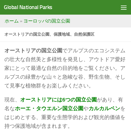
Global National Parks
Saltar al contenido
ホーム
»
ヨーロッパの国立公園
オーストリアの国立公園、保護地域、自然保護区
オーストリアの国立公園
でアルプスのエコシステム
の壮大な自然美と多様性を発見し、アウトドア愛好
家にとって最適な自然の目的地をご覧ください。ア
ルプスの緑豊かな山々と急峻な谷、野生生物、そし
て見事な植物群をお楽しみください。
現在、
オーストリアには6つの国立公園
があり、有
名な
ホーエ・タウエルン国立公園
や
カルカルペン
を
はじめとする、重要な生態学的および観光的価値を
持つ保護地域が含まれます。