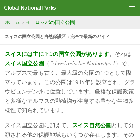
Global National Parks
Saltar al contenido
ホーム
»
ヨーロッパの国立公園
スイスの国立公園と自然保護区：完全で最新のガイド
スイスには主に1つの国立公園があります
。それは
スイス国立公園
（
Schweizerischer Nationalpark
）で、
アルプスで最も古く、最大級の公園の1つとして際
立っています。この公園は1914年に設立され、グラ
ウビュンデン州に位置しています。厳格な保護政策
と多様なアルプスの動植物が生息する豊かな生物多
様性で知られています。
スイス国立公園に加えて、
スイス自然公園
として分
類される他の保護地域もいくつか存在します。その