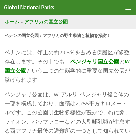
Global National Parks
Saltar al contenido
ホーム
»
アフリカの国立公園
ベナンの国立公園：アフリカの野生動物と植物を探訪！
ベナンには、領土の約29.6％を占める保護区が多数
存在します。その中でも、
ペンジャリ国立公園
と
W
国立公園
という二つの生態学的に重要な国立公園が
挙げられます。
ペンジャリ公園は、W-アルリ-ペンジャリ複合体の
一部を構成しており、面積は2,755平方キロメート
ルです。この公園は生物多様性が豊かで、特に象、
ライオン、バッファローなどの大型哺乳類が生息す
る西アフリカ最後の避難所の一つとして知られてい