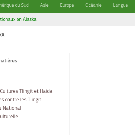
érique du Sud
Asie
Europe
Océanie
Langue
tionaux en Alaska
KA
matières
Cultures Tlingit et Haida
s contre les Tlingit
e National
ulturelle