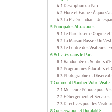
4.1
Description du Parc
4.2
Flore et Faune : À quoi s’a
4.3
La Rivière Indian : Un espa
5
Principales Attractions
5.1
Le Parc Totem : Origine et
5.2
La Maison Russe : Un Vesti
5.3
Le Centre des Visiteurs : E
6
Activités dans le Parc
6.1
Randonnée et Sentiers d’E
6.2
Programmes Éducatifs et C
6.3
Photographie et Observati
7
Comment Planifier Votre Visite
7.1
Meilleure Période pour Vis
7.2
Hébergement et Services D
7.3
Directives pour les Visiteu
8
Conservation et Durabilité