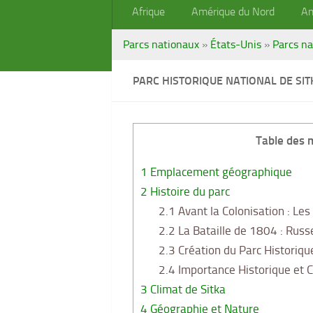
Afrique
Amérique du Nord
Am
Parcs nationaux
»
États-Unis
»
Parcs na
PARC HISTORIQUE NATIONAL DE SIT
Table des 
1
Emplacement géographique
2
Histoire du parc
2.1
Avant la Colonisation : Les 
2.2
La Bataille de 1804 : Russe
2.3
Création du Parc Historiqu
2.4
Importance Historique et C
3
Climat de Sitka
4
Géographie et Nature