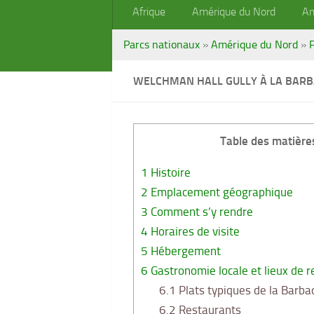
Afrique
Amérique du Nord
Am
Parcs nationaux
»
Amérique du Nord
»
WELCHMAN HALL GULLY À LA BAR
Table des matière
1
Histoire
2
Emplacement géographique
3
Comment s’y rendre
4
Horaires de visite
5
Hébergement
6
Gastronomie locale et lieux de r
6.1
Plats typiques de la Barba
6.2
Restaurants