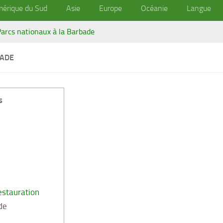
érique du Sud
Asie
Europe
Océanie
Langue
Parcs nationaux à la Barbade
BADE
s
estauration
de