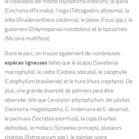
le coloradillo del monte (Byrsonima indorum), la quina
(Cinchona officinalis), l’isigo (Tetragastris altissima), la
bilka (Anadenanthera colubrina), le bibosi (Ficus spp.), le
guitarrero (Didymopanax morototoni) et le bizcochelo
(Miconia multiflora).
Dans le parc, on trouve également de nombreuses
espèces ligneuses
telles que le acajou (Swietenia
macrophylla), le cèdre (Cedrela odorata), le calophylle
(Calophyllum brasiliense) et le hura (Hura crepitans). De
plus, une grande diversité de palmiers peut être
observée, tels que Ceroxylon pityrophyllum, les jatatas
(Geonoma megalospatha, G. lindeniana et G. deversa),
le pachiuva (Socratea exorrhiza), la copa (Iriartea
deltoidea), le motacú (Scheelea princeps), plusieurs
chontas (Astrocaryum spp.), le palmier ivoire