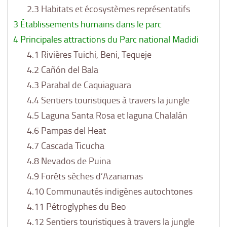
2.3
Habitats et écosystèmes représentatifs
3
Établissements humains dans le parc
4
Principales attractions du Parc national Madidi
4.1
Rivières Tuichi, Beni, Tequeje
4.2
Cañón del Bala
4.3
Parabal de Caquiaguara
4.4
Sentiers touristiques à travers la jungle
4.5
Laguna Santa Rosa et laguna Chalalán
4.6
Pampas del Heat
4.7
Cascada Ticucha
4.8
Nevados de Puina
4.9
Forêts sèches d’Azariamas
4.10
Communautés indigènes autochtones
4.11
Pétroglyphes du Beo
4.12
Sentiers touristiques à travers la jungle