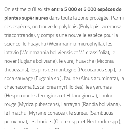
On estime qu’il existe
entre 5 000 et 6 000 espèces de
plantes supérieures
dans toute la zone protégée. Parmi
ces espèces, on trouve le polylepis (Polylepis racemosa
triacontranda), y compris une nouvelle espèce pour la
science, le huaycha (Weinmannia microphylla), les
iotavio (Weinmannia boliviensis et W. crassifolia), le
noyer (Juglans boliviana), le yuraj huaycha (Miconia
theaezans), les pins de montagne (Podocarpus spp.), la
coca sauvage (Eugenia sp.), l’aulne (Alnus acuminata), la
chachacoma (Escallonia myrtilloides), les yarumas
(Hesperomeles ferruginea et H. lanuginosa), l’aulne
rouge (Myrica pubescens), l’arrayan (Randia boliviana),
le limachu (Myrsine coriacea), le sureau (Sambucus
peruviana), les lauriers (Ocotea spp. et Nectandra spp.),