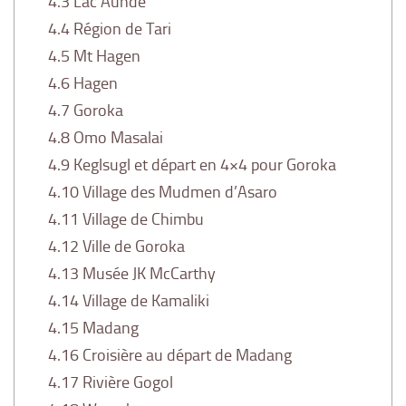
4.3
Lac Aunde
4.4
Région de Tari
4.5
Mt Hagen
4.6
Hagen
4.7
Goroka
4.8
Omo Masalai
4.9
Keglsugl et départ en 4×4 pour Goroka
4.10
Village des Mudmen d’Asaro
4.11
Village de Chimbu
4.12
Ville de Goroka
4.13
Musée JK McCarthy
4.14
Village de Kamaliki
4.15
Madang
4.16
Croisière au départ de Madang
4.17
Rivière Gogol